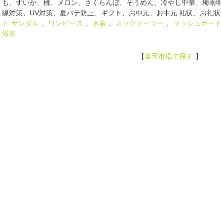
も、すいか、桃、メロン、さくらんぼ、そうめん、冷やし中華、梅雨
線対策、UV対策、夏バテ防止、ギフト、お中元、お中元 礼状、お礼状
ト
サンダル
、
ワンピース
、
水着
、
ネッククーラー
、
ラッシュガー
浴衣
【
楽天市場で探す
】