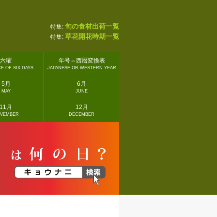
旬の食材出荷一覧
特集:
草花開花時期一覧
特集:
六曜
年号⇔西暦変換表
E OF SIX DAYS
JAPANESE OR WESTERN YEAR
5月
6月
MAY
JUNE
11月
12月
VEMBER
DECEMBER