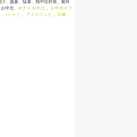
明け、盛夏、猛暑、熱中症対策、紫外
 お中元、
水ナス お中元
、
お中元ギフ
ド
、
tシャツ
、
アイスリング
、
日傘
、