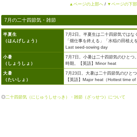
▲ページの上部へ
/
▼ページの下部
7月の二十四節気・雑節
半夏生
7月2日。半夏生は二十四節気ではな
（はんげしょう）
「畑仕事を終える」「水稲の田植え
Last seed-sowing day
小暑
7月7日。小暑は二十四節気のひとつ
（しょうしょ）
時期。【英語】Minor heat
大暑
7月23日。大暑は二十四節気のひと
（たいしょ）
【英語】Major heat（Hottest time of 
◎
二十四節気（にじゅうしせっき）・雑節（ざっせつ）について