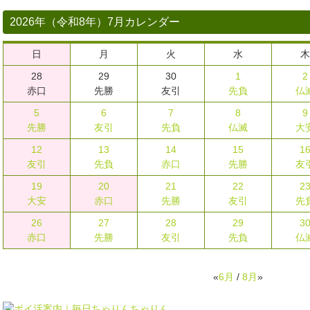
2026年（令和8年）7月カレンダー
日
月
火
水
木
28
29
30
1
2
赤口
先勝
友引
先負
仏
5
6
7
8
9
先勝
友引
先負
仏滅
大
12
13
14
15
1
友引
先負
赤口
先勝
友
19
20
21
22
2
大安
赤口
先勝
友引
先
26
27
28
29
3
赤口
先勝
友引
先負
仏
«
6月
/
8月
»