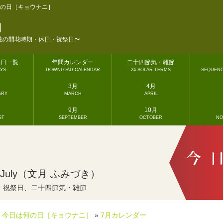
の日［キョウナニ］
］
花の開花時期・休日・祝祭日〜
祭日一覧
年間カレンダー
二十四節気・雑節
AYS
DOWNLOAD CALENDAR
24 SOLAR TERMS
SEQUENC
3月
4月
ARY
MARCH
APRIL
9月
10月
ST
SEPTEMBER
OCTOBER
NO
July（文月 ふみづき）
・祝祭日、二十四節気・雑節
今日は何の日［キョウナニ］
»
7月カレンダー