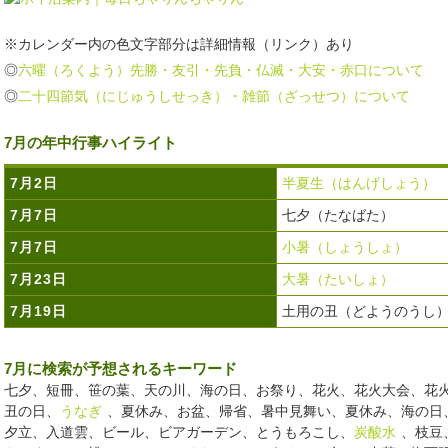
※カレンダー内の色文字部分は詳細情報（リンク）あり
◎
六曜（ろくよう）先勝・友引・先負・仏滅・大安・赤口について
◎
二十四節気（にじゅうしせっき）・雑節（ざっせつ）について
7月の年中行事ハイライト
7月2日
半夏生（はんげしょう）
7月7日
七夕（たなばた）
7月7日
小暑（しょうしょ）
7月23日
大暑（たいしょ）
7月19日
土用の丑（どようのうし
7月に検索が予想されるキーワード
七夕、短冊、笹の葉、天の川、海の日、お祭り、花火、花火大会、花
丑の日、
うなぎ
、夏休み、お盆、帰省、暑中見舞い、夏休み、海の日
夕立、入道雲、ビール、ビアガーデン、とうもろこし、
炭酸水
、枝豆