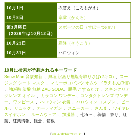
10月1日
衣替え（ころもがえ）
10月8日
寒露（かんろ）
第3月曜日
スポーツの日（すぽーつのひ）
（2026年は10月12日）
10月23日
霜降（そうこう）
10月31日
ハロウィン
10月に検索が予想されるキーワード
Snow Man 音故知新
、
無塩 訳あり無塩骨取りさば(2キロ)
、
スー
ジング シート マスク
、
マミーポコパンツ オムツ ドラえもん(3個)
、
強炭酸 炭酸 無糖 ZAO SODA
、
脱毛 こするだけ
、
スキンクリア
クレンズ オイル
、
カラコン ワンデー
、
コンタクトレンズ ワンデ
ー
、
ワンピース
、
ハロウィン 衣装
、
ハロウィン コスプレ
、
ビー
ル
、
リュック
、
カーディガン
、
スニーカー
、
さんま
、
ワイヤレ
スイヤホン
、
ルームウェア
、
加湿器
、七五三、着物、祭り、紅
葉、紅葉情報、鎌倉、箱根
【
楽天市場で探す
】