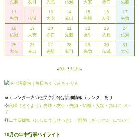
先勝
友引
先負
仏滅
大安
赤口
先勝
11
12
13
14
15
16
17
先負
仏滅
大安
赤口
先勝
友引
先負
18
19
20
21
22
23
24
仏滅
大安
赤口
先勝
友引
先負
仏滅
25
26
27
28
29
30
31
大安
赤口
先勝
友引
先負
仏滅
大安
«
9月
/
11月
»
※カレンダー内の色文字部分は詳細情報（リンク）あり
◎
六曜（ろくよう）先勝・友引・先負・仏滅・大安・赤口につい
て
◎
二十四節気（にじゅうしせっき）・雑節（ざっせつ）について
10月の年中行事ハイライト