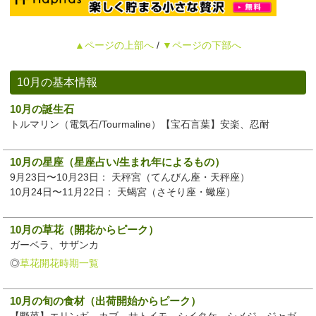
▲ページの上部へ
/
▼ページの下部へ
10月の基本情報
10月の誕生石
トルマリン（電気石/Tourmaline）【宝石言葉】安楽、忍耐
10月の星座（星座占い/生まれ年によるもの）
9月23日〜10月23日： 天秤宮（てんびん座・天秤座）
10月24日〜11月22日： 天蝎宮（さそり座・蠍座）
10月の草花（開花からピーク）
ガーベラ、サザンカ
◎
草花開花時期一覧
10月の旬の食材（出荷開始からピーク）
【野菜】エリンギ、カブ、サトイモ、シイタケ、シメジ、ジャガ