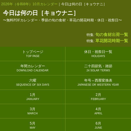
2026年（令和8年）10月カレンダー
｜今日は何の日［キョウナニ］
今日は何の日［キョウナニ］
〜無料PDFカレンダー・季節の旬の食材・草花の開花時期・休日・祝祭日〜
旬の食材出荷一覧
特集:
草花開花時期一覧
特集:
トップページ
休日・祝祭日一覧
TOP PAGE
HOLIDAYS
年間カレンダー
二十四節気・雑節
DOWNLOAD CALENDAR
24 SOLAR TERMS
六曜
年号⇔西暦変換表
SEQUENCE OF SIX DAYS
JAPANESE OR WESTERN YEAR
1月
2月
JANUARY
FEBRUARY
3月
4月
MARCH
APRIL
5月
6月
MAY
JUNE