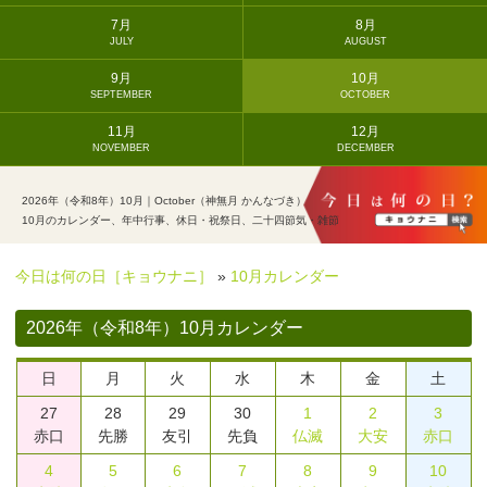
7月
8月
JULY
AUGUST
9月
10月
SEPTEMBER
OCTOBER
11月
12月
NOVEMBER
DECEMBER
2026年（令和8年）10月｜October（神無月 かんなづき）
10月のカレンダー、年中行事、休日・祝祭日、二十四節気・雑節
今日は何の日［キョウナニ］
»
10月カレンダー
2026年（令和8年）10月カレンダー
日
月
火
水
木
金
土
27
28
29
30
1
2
3
赤口
先勝
友引
先負
仏滅
大安
赤口
4
5
6
7
8
9
10