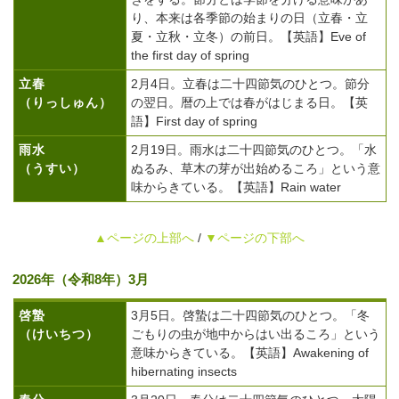
り、本来は各季節の始まりの日（立春・立
夏・立秋・立冬）の前日。【英語】Eve of
the first day of spring
立春
2月4日。立春は二十四節気のひとつ。節分
（りっしゅん）
の翌日。暦の上では春がはじまる日。【英
語】First day of spring
雨水
2月19日。雨水は二十四節気のひとつ。「水
（うすい）
ぬるみ、草木の芽が出始めるころ」という意
味からきている。【英語】Rain water
▲ページの上部へ
/
▼ページの下部へ
2026年（令和8年）3月
啓蟄
3月5日。啓蟄は二十四節気のひとつ。「冬
（けいちつ）
ごもりの虫が地中からはい出るころ」という
意味からきている。【英語】Awakening of
hibernating insects