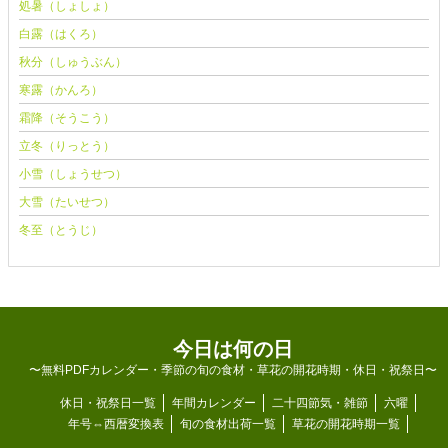
処暑（しょしょ）
白露（はくろ）
秋分（しゅうぶん）
寒露（かんろ）
霜降（そうこう）
立冬（りっとう）
小雪（しょうせつ）
大雪（たいせつ）
冬至（とうじ）
今日は何の日
〜無料PDFカレンダー・季節の旬の食材・草花の開花時期・休日・祝祭日〜
休日・祝祭日一覧
年間カレンダー
二十四節気・雑節
六曜
年号⇔西暦変換表
旬の食材出荷一覧
草花の開花時期一覧