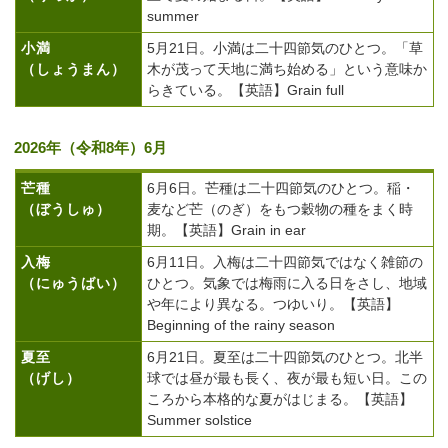
summer
小満
5月21日。小満は二十四節気のひとつ。「草
（しょうまん）
木が茂って天地に満ち始める」という意味か
らきている。【英語】Grain full
2026年（令和8年）6月
芒種
6月6日。芒種は二十四節気のひとつ。稲・
（ぼうしゅ）
麦など芒（のぎ）をもつ穀物の種をまく時
期。【英語】Grain in ear
入梅
6月11日。入梅は二十四節気ではなく雑節の
（にゅうばい）
ひとつ。気象では梅雨に入る日をさし、地域
や年により異なる。つゆいり。【英語】
Beginning of the rainy season
夏至
6月21日。夏至は二十四節気のひとつ。北半
（げし）
球では昼が最も長く、夜が最も短い日。この
ころから本格的な夏がはじまる。【英語】
Summer solstice