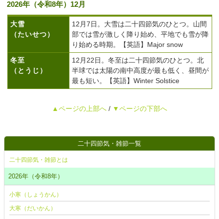
2026年（令和8年）12月
大雪
12月7日。大雪は二十四節気のひとつ。山間
（たいせつ）
部では雪が激しく降り始め、平地でも雪が降
り始める時期。【英語】Major snow
冬至
12月22日。冬至は二十四節気のひとつ。北
（とうじ）
半球では太陽の南中高度が最も低く、昼間が
最も短い。【英語】Winter Solstice
▲ページの上部へ
/
▼ページの下部へ
二十四節気・雑節一覧
二十四節気・雑節とは
2026年（令和8年）
小寒（しょうかん）
大寒（だいかん）