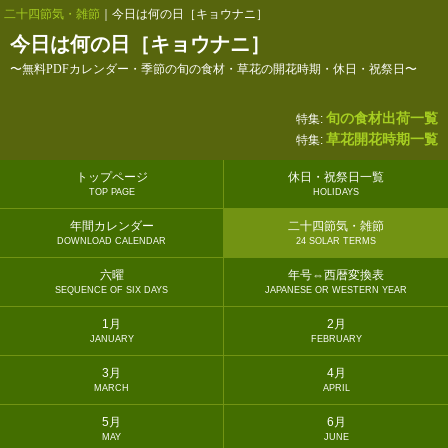
二十四節気・雑節
｜今日は何の日［キョウナニ］
今日は何の日［キョウナニ］
〜無料PDFカレンダー・季節の旬の食材・草花の開花時期・休日・祝祭日〜
旬の食材出荷一覧
特集:
草花開花時期一覧
特集:
トップページ
休日・祝祭日一覧
TOP PAGE
HOLIDAYS
年間カレンダー
二十四節気・雑節
DOWNLOAD CALENDAR
24 SOLAR TERMS
六曜
年号⇔西暦変換表
SEQUENCE OF SIX DAYS
JAPANESE OR WESTERN YEAR
1月
2月
JANUARY
FEBRUARY
3月
4月
MARCH
APRIL
5月
6月
MAY
JUNE