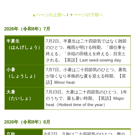
▲ページの上部へ
/
▼ページの下部へ
2026年（令和8年）7月
半夏生
7月2日。半夏生は二十四節気ではなく雑節
（はんげしょう）
のひとつ。梅雨が明ける時期。「畑仕事を
終える」「水稲の田植えを終える」目安と
される。【英語】Last seed-sowing day
小暑
7月7日。小暑は二十四節気のひとつ。暑気
（しょうしょ）
が強くなり本格的な夏を迎える時期。【英
語】Minor heat
大暑
7月23日。大暑は二十四節気のひとつ。1年
（たいしょ）
のうちで、最も暑い時期。【英語】Major
heat（Hottest time of the year）
2026年（令和8年）8月
立秋
8月7日。立秋は二十四節気のひとつ。暦の