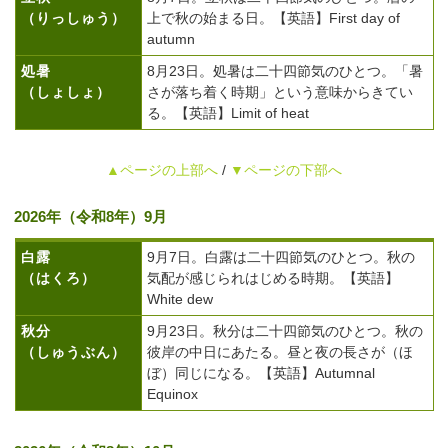
（りっしゅう）
上で秋の始まる日。【英語】First day of
autumn
処暑
8月23日。処暑は二十四節気のひとつ。「暑
（しょしょ）
さが落ち着く時期」という意味からきてい
る。【英語】Limit of heat
▲ページの上部へ
/
▼ページの下部へ
2026年（令和8年）9月
白露
9月7日。白露は二十四節気のひとつ。秋の
（はくろ）
気配が感じられはじめる時期。【英語】
White dew
秋分
9月23日。秋分は二十四節気のひとつ。秋の
（しゅうぶん）
彼岸の中日にあたる。昼と夜の長さが（ほ
ぼ）同じになる。【英語】Autumnal
Equinox