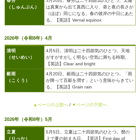
春分
3月20日。春分は二十四節気のひとつ。太陽
（しゅんぶん）
は真東から出て真西に入り、昼と夜の長さが
（ほぼ）同じになる。春の彼岸の中日にあた
る。【英語】Vernal equinox
2026年（令和8年）4月
清明
4月5日。清明は二十四節気のひとつ。天地
（せいめい）
がすがすがしく明るい空気に満ちる時期。
【英語】Clear and bright
穀雨
4月20日。穀雨は二十四節気のひとつ。「雨
（こくう）
が降って百穀を潤す」という意味からきてい
る。【英語】Grain rain
▲ページの上部へ
/
▼ページの下部へ
2026年（令和8年）5月
立夏
5月5日。立夏は二十四節気のひとつ。暦の
（りっか）
上で夏の始まる日。【英語】First day of