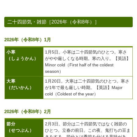
二十四節気・雑節［2026年（令和8年）］
2026年（令和8年）1月
小寒
1月5日。小寒は二十四節気のひとつ。寒さ
（しょうかん）
がやや厳しくなる時期。寒の入り。【英語】
Minor cold（First half of the coldest
season）
大寒
1月20日。大寒は二十四節気のひとつ。寒さ
（だいかん）
が1年で最も厳しい時期。【英語】Major
cold（Coldest of the year）
2026年（令和8年）2月
節分
2月3日。節分は二十四節気ではなく雑節の
（せつぶん）
ひとつ。立春の前日。この夜、鬼打ちの豆ま
きをする。節分とは季節を分ける意味があ