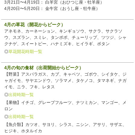
3月21日〜4月19日： 白羊宮（おひつじ座・牡羊座）
4月20日〜5月20日： 金牛宮（おうし座・牡牛座）
4月の草花（開花からピーク）
アネモネ、カーネーション、キンギョソウ、サクラ、サクラソ
ウ、スズラン、スミレ、タンポポ、チューリップ、ツツジ、シャ
クナゲ、スイートピー、ハナミズキ、ヒイラギ、ボタン
◎
草花開花時期一覧
4月の旬の食材（出荷開始からピーク）
【野菜】アスパラガス、カブ、キャベツ、ゴボウ、シイタケ、ジ
ャガイモ、サヤエンドウ、ソラマメ、タケノコ、タマネギ、ナガ
イモ、ニラ、フキ、レタス
◎
出荷時期一覧
【果物】イチゴ、グレープフルーツ、ナツミカン、マンゴー、メ
ロン
◎
出荷時期一覧
【魚介類】カツオ、サヨリ、シラス、ニシン、アサリ、サザエ、
ヒジキ、ホタルイカ