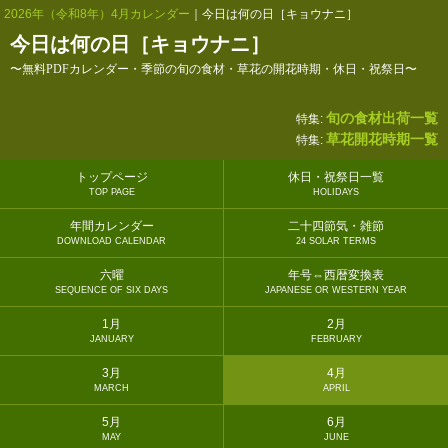
2026年（令和8年）4月カレンダー
｜今日は何の日［キョウナニ］
今日は何の日［キョウナニ］
〜無料PDFカレンダー・季節の旬の食材・草花の開花時期・休日・祝祭日〜
旬の食材出荷一覧
特集:
草花開花時期一覧
特集:
トップページ
休日・祝祭日一覧
TOP PAGE
HOLIDAYS
年間カレンダー
二十四節気・雑節
DOWNLOAD CALENDAR
24 SOLAR TERMS
六曜
年号⇔西暦変換表
SEQUENCE OF SIX DAYS
JAPANESE OR WESTERN YEAR
1月
2月
JANUARY
FEBRUARY
3月
4月
MARCH
APRIL
5月
6月
MAY
JUNE