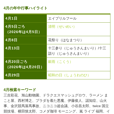
4月の年中行事ハイライト
4月1日
エイプリルフール
4月5日ごろ
清明（せいめい）
（2026年は4月5日）
4月8日
花祭り（はなまつり）
4月13日
十三参り（じゅうさんまいり）/十三
詣り（じゅうさんまいり）
4月20日ごろ
穀雨（こくう）
（2026年は4月20日）
4月29日
昭和の日（しょうわのひ）
4月検索キーワード
三吉彩花、旭山動物園、ドラクエスマッシュグロウ、ラーメン ま
こと屋、西村博之、プラダを着た悪魔、伊藤俊人、認知症、山火
事、金沢競馬落馬事故、ニコニコ超会議、小谷昌太郎、twice 国立
競技場、横田慎太郎、コメダ珈琲 モーニング、嵐 ライブ 福岡、イ