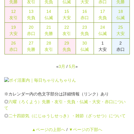
先勝
友引
先負
仏滅
大安
赤口
先勝
12
13
14
15
16
17
18
友引
先負
仏滅
大安
赤口
先負
仏滅
19
20
21
22
23
24
25
大安
赤口
先勝
友引
先負
仏滅
大安
26
27
28
29
30
1
2
赤口
先勝
友引
先負
仏滅
大安
赤口
«
3月
/
5月
»
※カレンダー内の色文字部分は詳細情報（リンク）あり
◎
六曜（ろくよう）先勝・友引・先負・仏滅・大安・赤口につい
て
◎
二十四節気（にじゅうしせっき）・雑節（ざっせつ）について
▲ページの上部へ
/
▼ページの下部へ