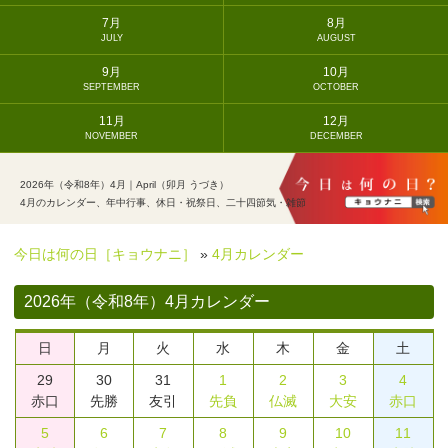
7月
8月
JULY
AUGUST
9月
10月
SEPTEMBER
OCTOBER
11月
12月
NOVEMBER
DECEMBER
2026年（令和8年）4月｜April（卯月 うづき）
4月のカレンダー、年中行事、休日・祝祭日、二十四節気・雑節
今日は何の日［キョウナニ］
»
4月カレンダー
2026年（令和8年）4月カレンダー
日
月
火
水
木
金
土
29
30
31
1
2
3
4
赤口
先勝
友引
先負
仏滅
大安
赤口
5
6
7
8
9
10
11