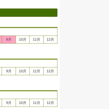
9月
10月
11月
12月
9月
10月
11月
12月
9月
10月
11月
12月