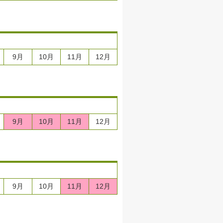
9月
10月
11月
12月
9月
10月
11月
12月
9月
10月
11月
12月