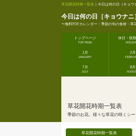
草花開花時期一覧表
｜今日は何の日［キョウ
今日は何の日［キョウナニ
〜無料PDFカレンダー・季節の旬の食材・草
トップページ
休日・祝
TOP PAGE
HOLID
1月
2月
JANUARY
FEBRU
7月
8月
JULY
AUGU
草花開花時期一覧表
季節のお花。様々な草花の咲くシー
草花開花時期一覧表