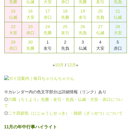
先勝
仏滅
大安
赤口
先勝
友引
先負
15
16
17
18
19
20
21
仏滅
大安
赤口
先勝
友引
先負
仏滅
22
23
24
25
26
27
28
大安
赤口
先勝
友引
先負
仏滅
大安
29
30
1
2
3
4
5
赤口
先勝
友引
先負
仏滅
大安
赤口
«
10月
/
12月
»
※カレンダー内の色文字部分は詳細情報（リンク）あり
◎
六曜（ろくよう）先勝・友引・先負・仏滅・大安・赤口につい
て
◎
二十四節気（にじゅうしせっき）・雑節（ざっせつ）について
11月の年中行事ハイライト