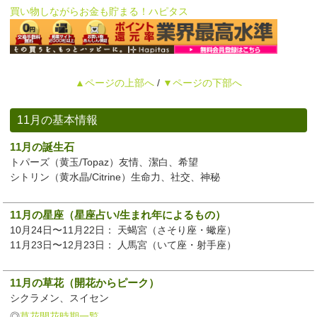
買い物しながらお金も貯まる！ハピタス
▲ページの上部へ
/
▼ページの下部へ
11月の基本情報
11月の誕生石
トパーズ（黄玉/Topaz）友情、潔白、希望
シトリン（黄水晶/Citrine）生命力、社交、神秘
11月の星座（星座占い/生まれ年によるもの）
10月24日〜11月22日： 天蝎宮（さそり座・蠍座）
11月23日〜12月23日： 人馬宮（いて座・射手座）
11月の草花（開花からピーク）
シクラメン、スイセン
◎
草花開花時期一覧