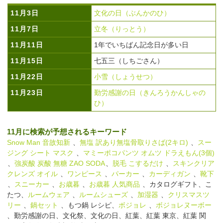
11月3日
文化の日（ぶんかのひ）
11月7日
立冬（りっとう）
11月11日
1年でいちばん記念日が多い日
11月15日
七五三（しちごさん）
11月22日
小雪（しょうせつ）
11月23日
勤労感謝の日（きんろうかんしゃの
ひ）
11月に検索が予想されるキーワード
Snow Man 音故知新
、
無塩 訳あり無塩骨取りさば(2キロ)
、
スー
ジング シート マスク
、
マミーポコパンツ オムツ ドラえもん(3個)
、
強炭酸 炭酸 無糖 ZAO SODA
、
脱毛 こするだけ
、
スキンクリア
クレンズ オイル
、
ワンピース
、
パーカー
、
カーディガン
、
靴下
、
スニーカー
、
お歳暮
、
お歳暮 人気商品
、カタログギフト、こ
たつ、
ルームウェア
、
ルームシューズ
、
加湿器
、
クリスマスツ
リー
、
鍋セット
、もつ鍋 レシピ、
ボジョレ
、
ボジョレヌーボー
、勤労感謝の日、文化祭、文化の日、紅葉、紅葉 東京、紅葉 関