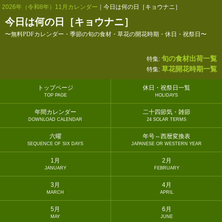
2026年（令和8年）11月カレンダー
｜今日は何の日［キョウナニ］
今日は何の日［キョウナニ］
〜無料PDFカレンダー・季節の旬の食材・草花の開花時期・休日・祝祭日〜
旬の食材出荷一覧
特集:
草花開花時期一覧
特集:
トップページ
休日・祝祭日一覧
TOP PAGE
HOLIDAYS
年間カレンダー
二十四節気・雑節
DOWNLOAD CALENDAR
24 SOLAR TERMS
六曜
年号⇔西暦変換表
SEQUENCE OF SIX DAYS
JAPANESE OR WESTERN YEAR
1月
2月
JANUARY
FEBRUARY
3月
4月
MARCH
APRIL
5月
6月
MAY
JUNE