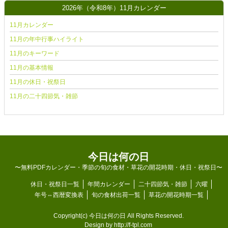
2026年（令和8年）11月カレンダー
11月カレンダー
11月の年中行事ハイライト
11月のキーワード
11月の基本情報
11月の休日・祝祭日
11月の二十四節気・雑節
今日は何の日
〜無料PDFカレンダー・季節の旬の食材・草花の開花時期・休日・祝祭日〜
休日・祝祭日一覧
年間カレンダー
二十四節気・雑節
六曜
年号⇔西暦変換表
旬の食材出荷一覧
草花の開花時期一覧
Copyright(c)
今日は何の日
All Rights Reserved.
Design by
http://f-tpl.com