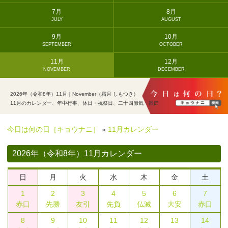
7月
8月
JULY
AUGUST
9月
10月
SEPTEMBER
OCTOBER
11月
12月
NOVEMBER
DECEMBER
2026年（令和8年）11月｜November（霜月 しもつき）
11月のカレンダー、年中行事、休日・祝祭日、二十四節気・雑節
今日は何の日［キョウナニ］
»
11月カレンダー
2026年（令和8年）11月カレンダー
日
月
火
水
木
金
土
1
2
3
4
5
6
7
赤口
先勝
友引
先負
仏滅
大安
赤口
8
9
10
11
12
13
14