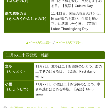
（ぶんかのひ）
自由と平和を愛し、文化をすすめ
る日。【英語】Culture Day
勤労感謝の日
11月23日。国民の祝日のひとつ。
（きんろうかんしゃのひ）
国民が勤労を尊び、生産を祝い、
互いに感謝し合う日。【英語】
Labor Thanksgiving Day
▲ページの上部へ
/
▼ページの下部へ
11月の二十四節気・雑節
立冬
11月7日。立冬は二十四節気のひとつ。暦の
（りっとう）
上で冬の始まる日。【英語】First day of
winter
小雪
11月22日。小雪は二十四節気のひとつ。寒
（しょうせつ）
さを感じはじめる時期。【英語】Minor
snow