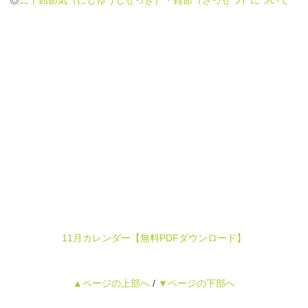
◎
二十四節気（にじゅうしせっき）・雑節（ざっせつ）について
11月カレンダー【無料PDFダウンロード】
▲ページの上部へ
/
▼ページの下部へ