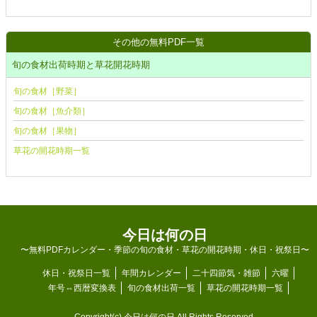
その他の無料PDF一覧
旬の食材出荷時期と草花開花時期
旬の食材［野菜］
旬の食材［魚介類］
旬の食材［果物］
草花の開花時期一覧
今日は何の日
〜無料PDFカレンダー・季節の旬の食材・草花の開花時期・休日・祝祭日〜
休日・祝祭日一覧
年間カレンダー
二十四節気・雑節
六曜
年号⇔西暦変換表
旬の食材出荷一覧
草花の開花時期一覧
Copyright(c)
今日は何の日
All Rights Reserved.