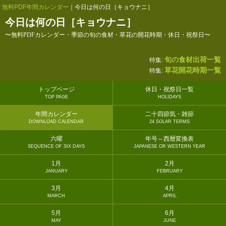
無料PDF年間カレンダー
｜今日は何の日［キョウナニ］
今日は何の日［キョウナニ］
〜無料PDFカレンダー・季節の旬の食材・草花の開花時期・休日・祝祭日〜
旬の食材出荷一覧
特集:
草花開花時期一覧
特集:
トップページ
休日・祝祭日一覧
TOP PAGE
HOLIDAYS
年間カレンダー
二十四節気・雑節
DOWNLOAD CALENDAR
24 SOLAR TERMS
六曜
年号⇔西暦変換表
SEQUENCE OF SIX DAYS
JAPANESE OR WESTERN YEAR
1月
2月
JANUARY
FEBRUARY
3月
4月
MARCH
APRIL
5月
6月
MAY
JUNE