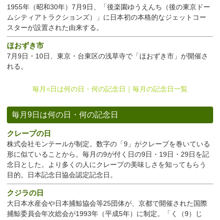
1955年（昭和30年）7月9日、「後楽園ゆうえんち（後の東京ドー
ムシティアトラクションズ）」に日本初の本格的なジェットコー
スターが設置された由来する。
ほおずき市
7月9日・10日、東京・台東区の浅草寺で「ほおずき市」が開催さ
れる。
毎月○日は何の日・何の記念日｜毎月の記念日一覧
毎月9日は何の日・何の記念日
クレープの日
株式会社モンテールが制定。数字の「9」がクレープを巻いている
形に似ていることから。毎月の9が付く日の9日・19日・29日を記
念日とした。より多くの人にクレープの美味しさを知ってもらう
目的。日本記念日協会認定記念日。
クジラの日
大日本水産会や日本捕鯨協会等25団体が、京都で開催された国際
捕鯨委員会年次総会が1993年（平成5年）に制定。「く（9）じ