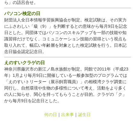
ら」の語呂合せ。
パソコン検定の日
財団法人全日本情報学習振興協会が制定。検定試験は、その実力
にふさわしい「級（9）」を判断するとの意味から毎月9日を記念
日とした。同団体ではパソコンのスキルアップを一部の技能や知
識習得だけでなく、コミュニケーション技能の習得という視点も
取り入れて、幅広い年齢層を対象とした検定試験を行う。日本記
念日協会認定記念日。
えのすいクラゲの日
神奈川県藤沢市の新江ノ島水族館が制定。同館で2011年（平成23
年）1月より毎月9日に開催している一般参加型のプログラムでは
「えのすいトリーター（展示飼育職員）」の相模湾クラゲ調査に
同行し、自然環境や生物の多様性について考え、活動をより多く
の人に知らせ、関心を持ってもらうことが目的。クラゲの「ク」
から毎月9日を記念日とした。
何の日
｜
出来事
｜
誕生日