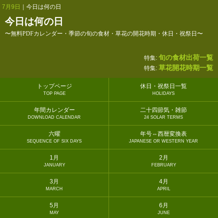
7月9日
｜今日は何の日
今日は何の日
〜無料PDFカレンダー・季節の旬の食材・草花の開花時期・休日・祝祭日〜
旬の食材出荷一覧
特集:
草花開花時期一覧
特集:
トップページ
休日・祝祭日一覧
TOP PAGE
HOLIDAYS
年間カレンダー
二十四節気・雑節
DOWNLOAD CALENDAR
24 SOLAR TERMS
六曜
年号⇔西暦変換表
SEQUENCE OF SIX DAYS
JAPANESE OR WESTERN YEAR
1月
2月
JANUARY
FEBRUARY
3月
4月
MARCH
APRIL
5月
6月
MAY
JUNE