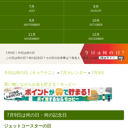
7月
8月
JULY
AUGUST
9月
10月
SEPTEMBER
OCTOBER
11月
12月
NOVEMBER
DECEMBER
7月9日｜今日は何の日
この日は何の日？何の記念日？その日の出来事は？有名人・著名人の誕生日は？
今日は何の日［キョウナニ］
»
7月カレンダー
»
7月9日
買い物しながらお金も貯まる！モッピー
7月9日は何の日・何の記念日
ジェットコースターの日