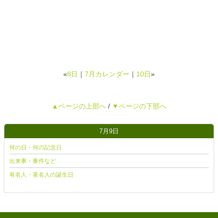
«
8日
｜
7月カレンダー
｜
10日
»
▲ページの上部へ
/
▼ページの下部へ
7月9日
何の日・何の記念日
出来事・事件など
有名人・著名人の誕生日