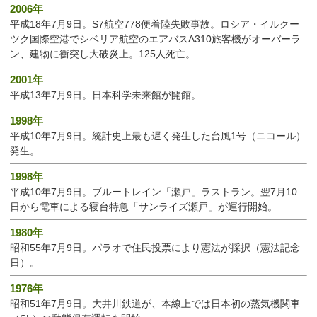
2006年
平成18年7月9日。S7航空778便着陸失敗事故。ロシア・イルクー
ツク国際空港でシベリア航空のエアバスA310旅客機がオーバーラ
ン、建物に衝突し大破炎上。125人死亡。
2001年
平成13年7月9日。日本科学未来館が開館。
1998年
平成10年7月9日。統計史上最も遅く発生した台風1号（ニコール）
発生。
1998年
平成10年7月9日。ブルートレイン「瀬戸」ラストラン。翌7月10
日から電車による寝台特急「サンライズ瀬戸」が運行開始。
1980年
昭和55年7月9日。パラオで住民投票により憲法が採択（憲法記念
日）。
1976年
昭和51年7月9日。大井川鉄道が、本線上では日本初の蒸気機関車