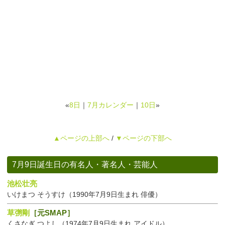
«
8日
｜
7月カレンダー
｜
10日
»
▲ページの上部へ
/
▼ページの下部へ
7月9日誕生日の有名人・著名人・芸能人
池松壮亮
いけまつ そうすけ（1990年7月9日生まれ 俳優）
草彅剛
［元SMAP］
くさなぎ つよし（1974年7月9日生まれ アイドル）