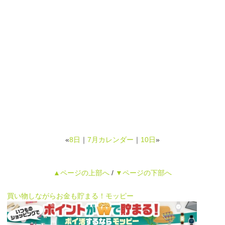
«
8日
｜
7月カレンダー
｜
10日
»
▲ページの上部へ
/
▼ページの下部へ
買い物しながらお金も貯まる！モッピー