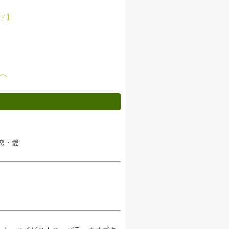
ド】
へ
恋・愛