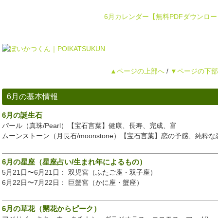
6月カレンダー【無料PDFダウンロー
▲ページの上部へ
/
▼ページの下部
6月の基本情報
6月の誕生石
パール（真珠/Pearl）【宝石言葉】健康、長寿、完成、富
ムーンストーン（月長石/moonstone）【宝石言葉】恋の予感、純粋な
6月の星座（星座占い/生まれ年によるもの）
5月21日〜6月21日： 双児宮（ふたご座・双子座）
6月22日〜7月22日： 巨蟹宮（かに座・蟹座）
6月の草花（開花からピーク）