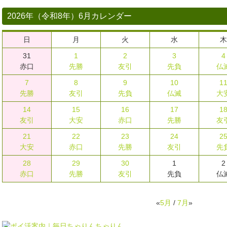
2026年（令和8年）6月カレンダー
日
月
火
水
木
31
1
2
3
4
赤口
先勝
友引
先負
仏
7
8
9
10
1
先勝
友引
先負
仏滅
大
14
15
16
17
1
友引
大安
赤口
先勝
友
21
22
23
24
2
大安
赤口
先勝
友引
先
28
29
30
1
2
赤口
先勝
友引
先負
仏
«
5月
/
7月
»