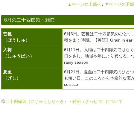
▲ページの上部へ
/
▼ページの下部
6月の二十四節気・雑節
芒種
6月6日。芒種は二十四節気のひとつ
（ぼうしゅ）
種をまく時期。【英語】Grain in ear
入梅
6月11日。入梅は二十四節気ではな
（にゅうばい）
日をさし、地域や年により異なる。つゆいり。
rainy season
夏至
6月21日。夏至は二十四節気のひと
（げし）
も短い日。このころから本格的な夏が
solstice
◎
二十四節気（にじゅうしせっき）・雑節（ざっせつ）について