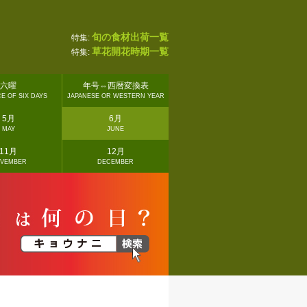
旬の食材出荷一覧
特集:
草花開花時期一覧
特集:
六曜
年号⇔西暦変換表
E OF SIX DAYS
JAPANESE OR WESTERN YEAR
5月
6月
MAY
JUNE
11月
12月
VEMBER
DECEMBER