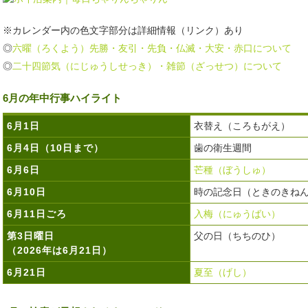
※カレンダー内の色文字部分は詳細情報（リンク）あり
◎
六曜（ろくよう）先勝・友引・先負・仏滅・大安・赤口について
◎
二十四節気（にじゅうしせっき）・雑節（ざっせつ）について
6月の年中行事ハイライト
6月1日
衣替え（ころもがえ）
6月4日（10日まで）
歯の衛生週間
6月6日
芒種（ぼうしゅ）
6月10日
時の記念日（ときのきね
6月11日ごろ
入梅（にゅうばい）
第3日曜日
父の日（ちちのひ）
（2026年は6月21日）
6月21日
夏至（げし）