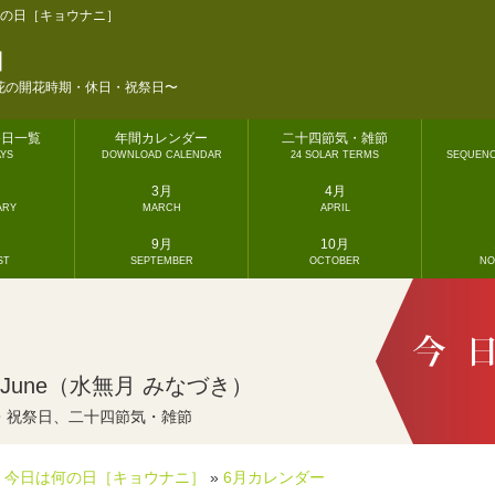
の日［キョウナニ］
］
花の開花時期・休日・祝祭日〜
祭日一覧
年間カレンダー
二十四節気・雑節
AYS
DOWNLOAD CALENDAR
24 SOLAR TERMS
SEQUENC
3月
4月
ARY
MARCH
APRIL
9月
10月
ST
SEPTEMBER
OCTOBER
NO
｜June（水無月 みなづき）
・祝祭日、二十四節気・雑節
今日は何の日［キョウナニ］
»
6月カレンダー