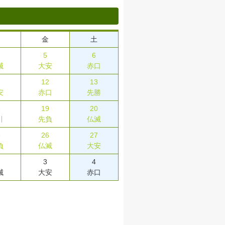
金
土
5
6
滅
大安
赤口
1
12
13
安
赤口
先勝
8
19
20
引
先負
仏滅
5
26
27
負
仏滅
大安
3
4
滅
大安
赤口