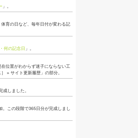
ー
」。
、体育の日など、毎年日付が変わる記
日・何の記念日
」。
現在位置がわからず迷子にならない工
］ » サイト更新履歴」の部分。
完成しました。
追加。この段階で365日分が完成しまし