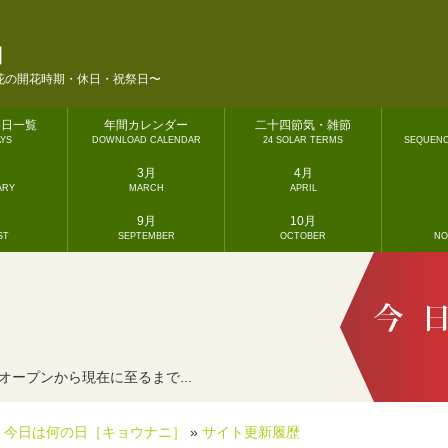
］
］
花の開花時期・休日・祝祭日〜
祭日一覧
年間カレンダー
二十四節気・雑節
AYS
DOWNLOAD CALENDAR
24 SOLAR TERMS
SEQUENC
3月
4月
ARY
MARCH
APRIL
9月
10月
ST
SEPTEMBER
OCTOBER
NO
ープンから現在に至るまで...
今日は何の日［キョウナニ］
»
サイト更新履歴