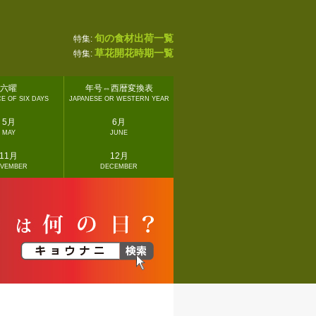
旬の食材出荷一覧
特集:
草花開花時期一覧
特集:
六曜
年号⇔西暦変換表
E OF SIX DAYS
JAPANESE OR WESTERN YEAR
5月
6月
MAY
JUNE
11月
12月
VEMBER
DECEMBER